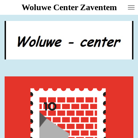
Woluwe Center Zaventem
Ga
direct
naar
de
hoofdinhoud